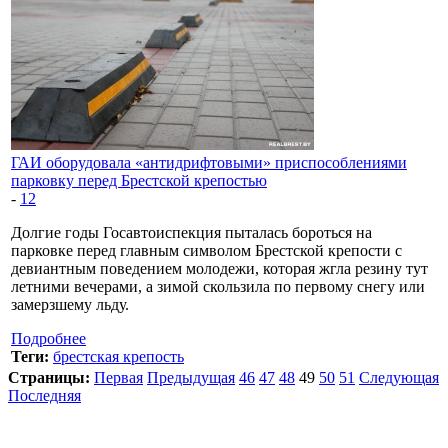
ГАИ оборудовала «антидрифтовыми» приспособлениями
парковку перед Брестской крепостью
-
12
Долгие годы Госавтоиспекция пыталась бороться на
парковке перед главным символом Брестской крепости с
девиантным поведением молодежи, которая жгла резину тут
летними вечерами, а зимой скользила по первому снегу или
замерзшему льду.
Подробнее
Теги:
брестская крепость
Страницы:
Первая
Предыдущая
46
47
48
49
50
51
Следующая
Последняя