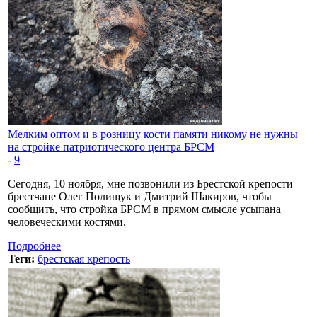
Мелким оптом и в розницу кости памяти никому не нужны
на стройке патриотического центра БРСМ
-
9
Сегодня, 10 ноября, мне позвонили из Брестской крепости
брестчане Олег Полищук и Дмитрий Шакиров, чтобы
сообщить, что стройка БРСМ в прямом смысле усыпана
человеческими костями.
Подробнее
Теги:
брестская крепость