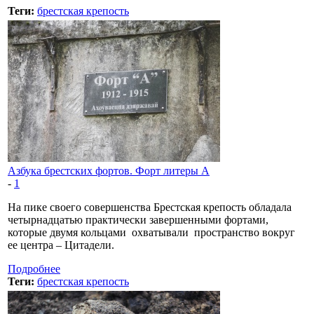
Теги:
брестская крепость
Азбука брестских фортов. Форт литеры А
-
1
На пике своего совершенства Брестская крепость обладала
четырнадцатью практически завершенными фортами,
которые двумя кольцами охватывали пространство вокруг
ее центра – Цитадели.
Подробнее
Теги:
брестская крепость