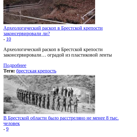
Археологический раскоп в Брестской крепости
законсервировали ли?
-
10
Археологический раскоп в Брестской крепости
законсервировали… оградой из пластиковой ленты
Подробнее
Теги:
брестская крепость
В Брестской области было расстреляно не менее 8 тыс.
человек
-
9