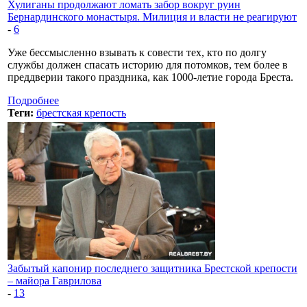
Хулиганы продолжают ломать забор вокруг руин
Бернардинского монастыря. Милиция и власти не реагируют
-
6
Уже бессмысленно взывать к совести тех, кто по долгу
службы должен спасать историю для потомков, тем более в
преддверии такого праздника, как 1000-летие города Бреста.
Подробнее
Теги:
брестская крепость
Забытый капонир последнего защитника Брестской крепости
– майора Гаврилова
-
13