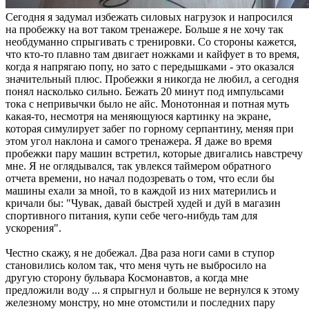
Сегодня я задумал избежать силовых нагрузок и напросился
на пробежку на вот таком тренажере. Больше я не хочу так
необдуманно спрыгивать с тренировки. Со стороны кажется,
что кто-то плавно там двигает ножками и кайфует в то время,
когда я напрягаю попу, но зато с передышками - это оказался
значительный плюс. Пробежки я никогда не любил, а сегодня
понял насколько сильно. Бежать 20 минут под импульсами
тока с непривычки было не айс. Монотонная и потная муть
какая-то, несмотря на меняющуюся картинку на экране,
которая симулирует забег по горному серпантину, меняя при
этом угол наклона и самого тренажера. Я даже во время
пробежки пару машин встретил, которые двигались навстречу
мне. Я не оглядывался, так увлекся таймером обратного
отчета времени, но начал подозревать о том, что если бы
машины ехали за мной, то в каждой из них матерились и
кричали бы: "Чувак, давай быстрей худей и дуй в магазин
спортивного питания, купи себе чего-нибудь там для
ускорения".
Честно скажу, я не добежал. Два раза ноги сами в ступор
становились колом так, что меня чуть не выбросило на
другую сторону бульвара Космонавтов, а когда мне
предложили воду ... я спрыгнул и больше не вернулся к этому
железному монстру, но мне отомстили и последних пару