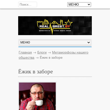
Главная
→
Блоги
→
Метаморфозы нашего
общества
→
Ёжик в заборе
Ёжик в заборе