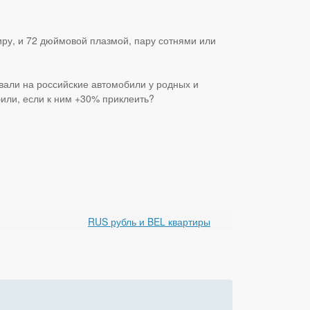
ру, и 72 дюймовой плазмой, пару сотнями или
ивали на российские автомобили у родных и
обили, если к ним +30% приклеить?
RUS рубль и BEL квартиры