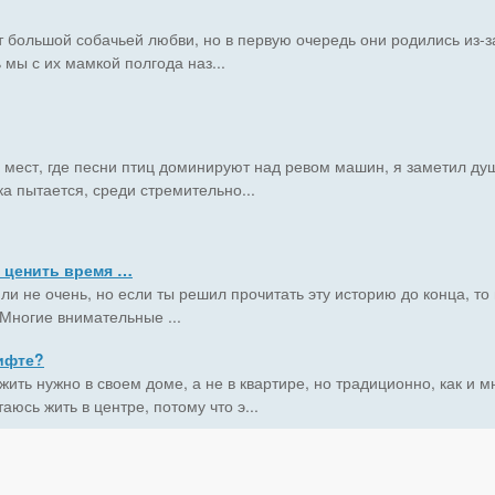
 большой собачьей любви, но в первую очередь они родились из-з
 мы с их мамкой полгода наз...
з мест, где песни птиц доминируют над ревом машин, я заметил д
ка пытается, среди стремительно...
я ценить время …
или не очень, но если ты решил прочитать эту историю до конца, то
 Многие внимательные ...
ифте?
 жить нужно в своем доме, а не в квартире, но традиционно, как и
аюсь жить в центре, потому что э...