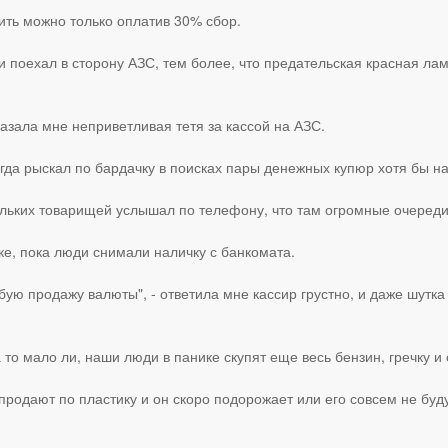
ить можно только оплатив 30% сбор.
 и поехал в сторону АЗС, тем более, что предательская красная л
казала мне неприветливая тетя за кассой на АЗС.
когда рыскал по бардачку в поисках пары денежных купюр хотя бы н
ольких товарищей услышал по телефону, что там огромные очереди
ке, пока люди снимали наличку с банкомата.
бую продажу валюты", - ответила мне кассир грустно, и даже шутка 
то мало ли, наши люди в панике скупят еще весь бензин, гречку и с
 продают по пластику и он скоро подорожает или его совсем не бу