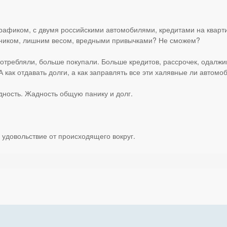
рафиком, с двумя российскими автомобилями, кредитами на кварти
ьником, лишним весом, вредными привычками? Не сможем?
е потребляли, больше покупали. Больше кредитов, рассрочек, одалж
 А как отдавать долги, а как заправлять все эти халявные ли автом
дность. Жадность общую панику и долг.
 удовольствие от происходящего вокруг.