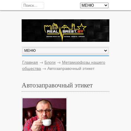
Главная
→
Блоги
→
Метаморфозы нашего
общества
→
Автозаправочный этикет
Автозаправочный этикет