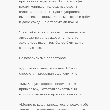
притяжения водителей. Тут пьют кофе,
насиликонивают колеса, пылесосят
салоны, трескают хот-доги, устраивают
импровизированные деловые встречи днём
и даже свидания с тёлочками ночью.
Я не любитель кофейных стаканчиков из
автомата на заправках, а тут чего-то
захотелось вдруг, тем более буду долго
заправляться.
Разговорились с оператором.
«Деньги оставлять на полный бак?», -
спросил я, заказывая еще капучино.
«Мы Вас уже хорошо знаем, потом
принесете», - ответил приветливый
молодой человек и протянул стаканчик.
«Можно я, когда заправлюсь отъеду, чтобы
других не задерживать, и потом принесу