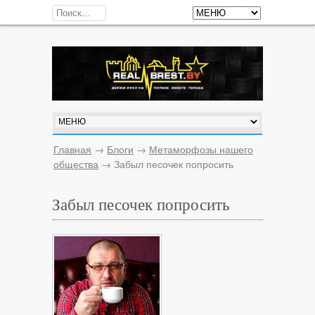
Главная
→
Блоги
→
Метаморфозы нашего
общества
→
Забыл песочек попросить
Забыл песочек попросить