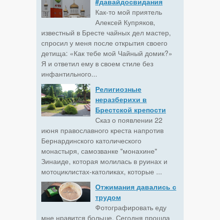
#давайдосвидания
Как-то мой приятель
Алексей Купряков,
известный в Бресте чайных дел мастер,
спросил у меня после открытия своего
детища: «Как тебе мой Чайный домик?»
Я и ответил ему в своем стиле без
инфантильного...
Религиозные
неразберихи в
Брестской крепости
Сказ о появлении 22
июня православного креста напротив
Бернардинского католического
монастыря, самозванке "монахине"
Зинаиде, которая молилась в руинах и
мотоциклистах-католиках, которые ...
Отжимания давались с
трудом
Фотографировать еду
мне нравится больше. Сегодня прошла