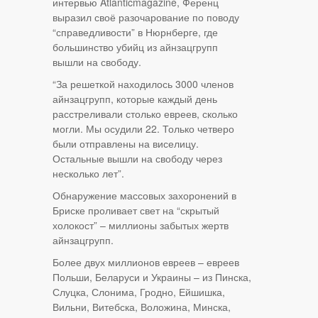
интервью Atlanticmagazine, Ференц
выразил своё разочарование по поводу
“справедливости” в Нюрнберге, где
большинство убийц из айнзацгрупп
вышли на свободу.
“За решеткой находилось 3000 членов
айнзацгрупп, которые каждый день
расстреливали столько евреев, сколько
могли. Мы осудили 22. Только четверо
были отправлены на виселицу.
Остальные вышли на свободу через
несколько лет”.
Обнаружение массовых захоронений в
Бриске проливает свет на “скрытый
холокост” – миллионы забытых жертв
айнзацгрупп.
Более двух миллионов евреев – евреев
Польши, Беларуси и Украины – из Пинска,
Слуцка, Слонима, Гродно, Ейшишка,
Вильни, Витебска, Воложина, Минска,