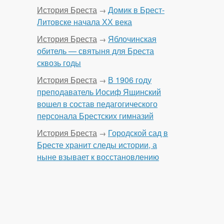
История Бреста
Домик в Брест-
→
Литовске начала ХХ века
История Бреста
Яблочинская
→
обитель — святыня для Бреста
сквозь годы
История Бреста
В 1906 году
→
преподаватель Иосиф Ящинский
вошел в состав педагогического
персонала Брестских гимназий
История Бреста
Городской сад в
→
Бресте хранит следы истории, а
ныне взывает к восстановлению