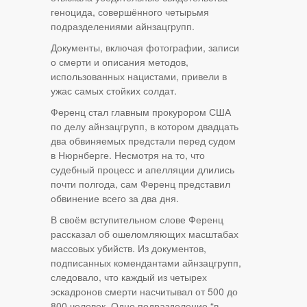
геноцида, совершённого четырьмя
подразделениями айнзацгрупп.
Документы, включая фотографии, записи
о смерти и описания методов,
использованных нацистами, привели в
ужас самых стойких солдат.
Ференц стал главным прокурором США
по делу айнзацгрупп, в котором двадцать
два обвиняемых предстали перед судом
в Нюрнберге. Несмотря на то, что
судебный процесс и апелляции длились
почти полгода, сам Ференц представил
обвинение всего за два дня.
В своём вступительном слове Ференц
рассказал об ошеломляющих масштабах
массовых убийств. Из документов,
подписанных комендантами айнзацгрупп,
следовало, что каждый из четырех
эскадронов смерти насчитывал от 500 до
800 человек. Одно подразделение “в