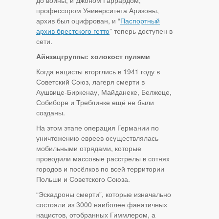
профессором Университета Аризоны,
архив был оцифрован, и “
Паспортный
архив брестского гетто
” теперь доступен в
сети.
Айнзацгруппы: холокост пулями
Когда нацисты вторглись в 1941 году в
Советский Союз, лагеря смерти в
Аушвице-Биркенау, Майданеке, Белжеце,
Собиборе и Треблинке ещё не были
созданы.
На этом этапе операция Германии по
уничтожению евреев осуществлялась
мобильными отрядами, которые
проводили массовые расстрелы в сотнях
городов и посёлков по всей территории
Польши и Советского Союза.
“Эскадроны смерти”, которые изначально
состояли из 3000 наиболее фанатичных
нацистов, отобранных Гиммлером, а