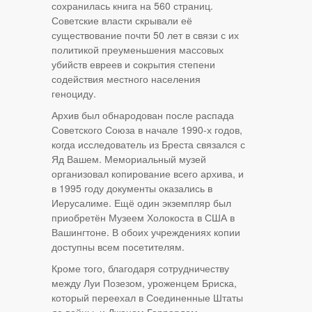
сохранилась книга на 560 страниц.
Советские власти скрывали её
существование почти 50 лет в связи с их
политикой преуменьшения массовых
убийств евреев и сокрытия степени
содействия местного населения
геноциду.
Архив был обнародован после распада
Советского Союза в начале 1990-х годов,
когда исследователь из Бреста связался с
Яд Вашем. Мемориальный музей
организовал копирование всего архива, и
в 1995 году документы оказались в
Иерусалиме. Ещё один экземпляр был
приобретён Музеем Холокоста в США в
Вашингтоне. В обоих учреждениях копии
доступны всем посетителям.
Кроме того, благодаря сотрудничеству
между Луи Позезом, уроженцем Бриска,
который переехал в Соединенные Штаты
до войны, и Джоном Гаррардом,