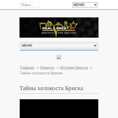
Главная
→
Новости
→
История Бреста
→
Тайны холокоста Бриска
Тайны холокоста Бриска