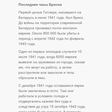
Последние часы Бриска
Первой целью Гитлера, напавшего на
Беларусь в июне 1941 года, был Бриск.
До войны на территории современной
Беларуси проживал почти миллион
евреев. Около 800 000 были убиты в
период с апреля 1942 года по февраль
1943 года.
Один из первых эпизодов случился 10
июля 1941 года, когда 6000 евреев
вывезли на грузовиках из города, сказав
им, что везут на работу, а затем
расстреляли или закололи и тела
сбросили в ямы.
С декабря 1941 года оставшиеся евреи
были заключены в гетто. Там они
работали в условиях голода и
подвергались казням без суда и
следствия до утра 15 октября 1942 года,
когда гетто было очищено. К моменту