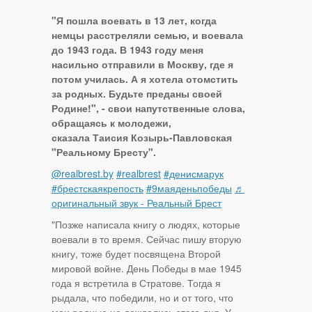
"Я пошла воевать в 13 лет, когда
немцы расстреляли семью, и воевала
до 1943 года. В 1943 году меня
насильно отправили в Москву, где я
потом училась. А я хотела отомстить
за родных. Будьте преданы своей
Родине!", - свои напутственные слова,
обращаясь к молодежи,
сказала Таисия Козырь-Павловская
"Реальному Бресту".
@realbrest.by
#realbrest
#денисмарук
#брестскаякрепость
#9маяденьпобеды
♬
оригинальный звук - Реальный Брест
"Позже написала книгу о людях, которые
воевали в то время. Сейчас пишу вторую
книгу, тоже будет посвящена Второй
мировой войне. День Победы в мае 1945
года я встретила в Стратове. Тогда я
рыдала, что победили, но и от того, что