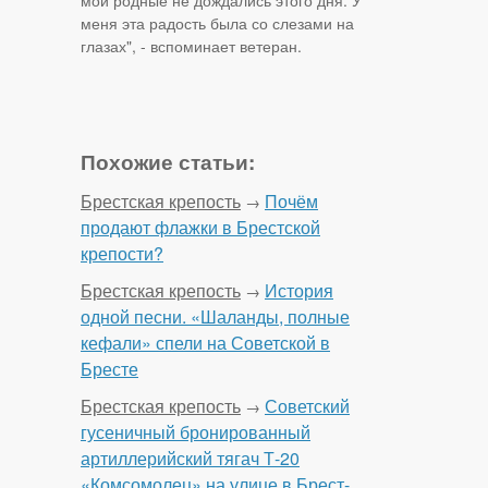
мои родные не дождались этого дня. У
меня эта радость была со слезами на
глазах", - вспоминает ветеран.
Похожие статьи:
Брестская крепость
Почём
→
продают флажки в Брестской
крепости?
Брестская крепость
История
→
одной песни. «Шаланды, полные
кефали» спели на Советской в
Бресте
Брестская крепость
Советский
→
гусеничный бронированный
артиллерийский тягач Т-20
«Комсомолец» на улице в Брест-