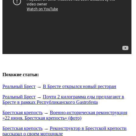
Похожие статьи:
Реальный Брест
→
В Бресте открылся новый ресторан
Реальный Брест
→
Почти 2 килограмма еды предлагают в
Бресте в рамках Республиканского Gastrofestа
Брестская крепость
→
Военно-историческая реконструкция
«22 июня. Брестская крепость» (фото)
Брестская крепость
→
Реконструктор в Брестской крепости
рассказал о своем мотоцикле