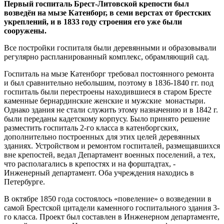
Первый госпиталь Брест-Литовской крепости был
возведён на мызе Катенборг, в семи верстах от брестских
укреплений, и в 1833 году строения его уже были
сооружены.
Все постройки госпиталя были деревянными и образовывали
регулярно распланированный комплекс, обрамляющий сад.
Госпиталь на мызе Катенборг требовал постоянного ремонта
и был сравнительно небольшим, поэтому в 1836-1840 гг. под
госпиталь были перестроены находившиеся в старом Бресте
каменные бернардинские женские и мужские монастыри.
Однако здания не стали служить этому назначению и в 1842 г.
были переданы кадетскому корпусу. Было принято решение
разместить госпиталь 2-го класса в катенборгских,
дополнительно построенных для этих целей деревянных
зданиях. Устройством и ремонтом госпиталей, размещавшихся
вне крепостей, ведал Департамент военных поселений, а тех,
что располагались в крепостях и на форштадтах, -
Инженерный департамент. Оба учреждения находись в
Петербурге.
В октябре 1850 года состоялось «повеление» о возведении в
самой Брестской цитадели каменного госпитального здания 3-
го класса. Проект был составлен в Инженерном департаменте,