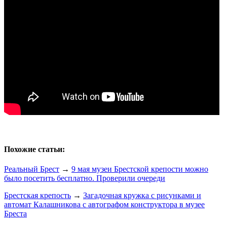
Похожие статьи:
Реальный Брест
→
9 мая музеи Брестской крепости можно
было посетить бесплатно. Проверили очереди
Брестская крепость
→
Загадочная кружка с рисунками и
автомат Калашникова с автографом конструктора в музее
Бреста