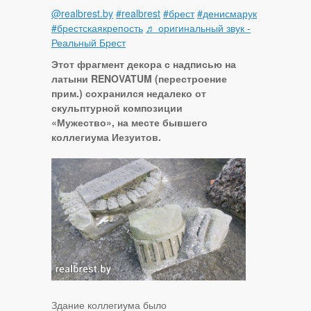
@realbrest.by
#realbrest
#брест
#денисмарук
#брестскаякрепость
♬ оригинальный звук -
Реальный Брест
Этот фрагмент декора с надписью на
латыни RENOVATUM (перестроение
прим.) сохранился недалеко от
скульптурной композиции
«Мужество», на месте бывшего
коллегиума Иезуитов.
Здание коллегиума было