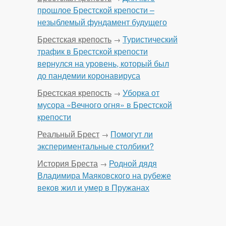
прошлое Брестской крепости –
незыблемый фундамент будущего
Брестская крепость
Туристический
→
трафик в Брестской крепости
вернулся на уровень, который был
до пандемии коронавируса
Брестская крепость
Уборка от
→
мусора «Вечного огня» в Брестской
крепости
Реальный Брест
Помогут ли
→
экспериментальные столбики?
История Бреста
Родной дядя
→
Владимира Маяковского на рубеже
веков жил и умер в Пружанах