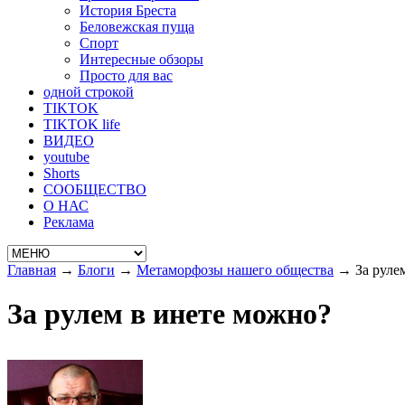
История Бреста
Беловежская пуща
Спорт
Интересные обзоры
Просто для вас
одной строкой
TIKTOK
TIKTOK life
ВИДЕО
youtube
Shorts
СООБЩЕСТВО
О НАС
Реклама
Главная
→
Блоги
→
Метаморфозы нашего общества
→
За руле
За рулем в инете можно?