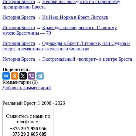
История Бреста
→
Необычная экскурсия по старейшему
предприятию Бреста
История Бреста
→
Из Нью-Йорка в Брест-Литовск
История Бреста
→
Краявіды краеведческого. Главному
музею Брестчины — 70
История Бреста
→
Однажды в Брест-Литовске, или Судьба и
смерть племянника «железного Феликса»
История Бреста
→
Экстремальный «колорит» в центре Бреста
Поделиться:
Комментарии (
0
)
Добавить комментарий
Реальный Брест © 2008 - 2026
Свяжитесь с нами по
телефонам:
+375 29 7 956 956
+375 29 3 685 685