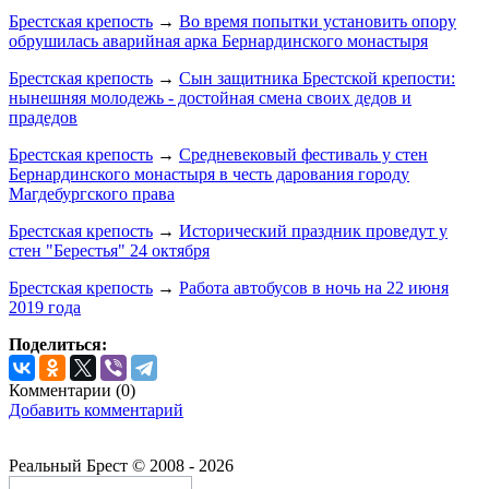
Брестская крепость
→
Во время попытки установить опору
обрушилась аварийная арка Бернардинского монастыря
Брестская крепость
→
Сын защитника Брестской крепости:
нынешняя молодежь - достойная смена своих дедов и
прадедов
Брестская крепость
→
Средневековый фестиваль у стен
Бернардинского монастыря в честь дарования городу
Магдебургского права
Брестская крепость
→
Исторический праздник проведут у
стен "Берестья" 24 октября
Брестская крепость
→
Работа автобусов в ночь на 22 июня
2019 года
Поделиться:
Комментарии (
0
)
Добавить комментарий
Реальный Брест © 2008 - 2026