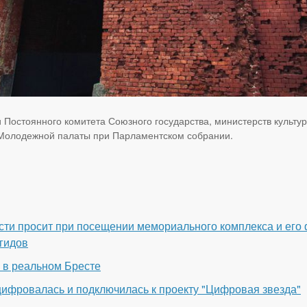
 Постоянного комитета Союзного государства, министерств культур
 Молодежной палаты при Парламентском собрании.
сти просит при посещении мемориального комплекса и его
гидов
 в реальном Бресте
цифровалась и подключилась к проекту "Цифровая звезда"