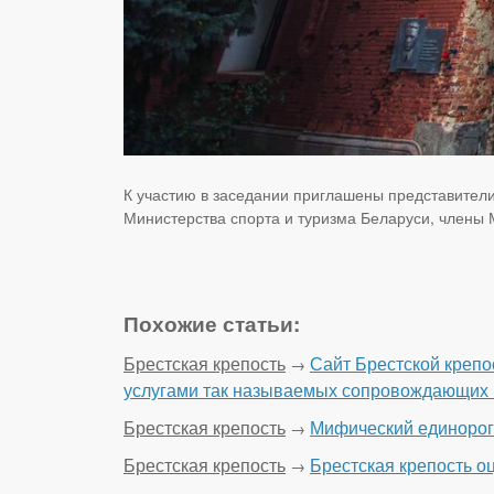
К участию в заседании приглашены представители
Министерства спорта и туризма Беларуси, члены
Похожие статьи:
Брестская крепость
Сайт Брестской крепо
→
услугами так называемых сопровождающих 
Брестская крепость
Мифический единорог
→
Брестская крепость
Брестская крепость о
→