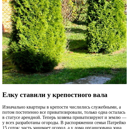
Елку ставили у крепостного вала
Изначально квартиры в крепости числились служебными, а
потом постепенно все приватизировали, только одна осталась
в статусе арендной. Теперь хозяева приватизируют и землю —
у всех разработаны огороды. В распоряжении семьи Патрейко
15 соток: часть занимает огород, а у дома организована зона