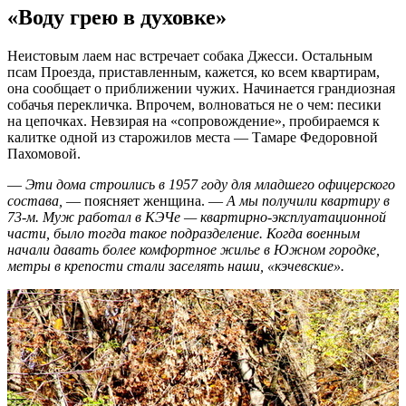
«Воду грею в духовке»
Неистовым лаем нас встречает собака Джесси. Остальным
псам Проезда, приставленным, кажется, ко всем квартирам,
она сообщает о приближении чужих. Начинается грандиозная
собачья перекличка. Впрочем, волноваться не о чем: песики
на цепочках. Невзирая на «сопровождение», пробираемся к
калитке одной из старожилов места — Тамаре Федоровной
Пахомовой.
—
Эти дома строились в 1957 году для младшего офицерского
состава,
— поясняет женщина. —
А мы получили квартиру в
73-м. Муж работал в КЭЧе — квартирно-эксплуатационной
части, было тогда такое подразделение. Когда военным
начали давать более комфортное жилье в Южном городке,
метры в крепости стали заселять наши, «кэчевские».