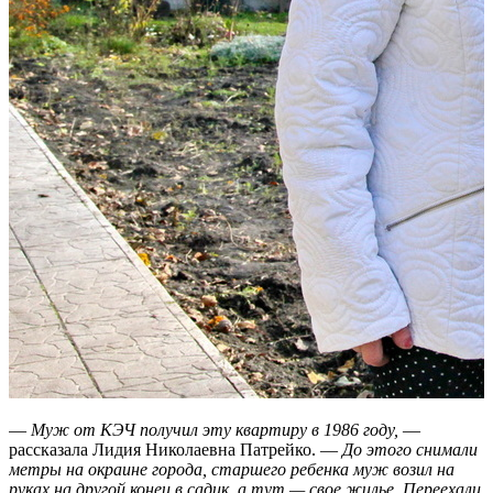
—
Муж от КЭЧ получил эту квартиру в 1986 году,
—
рассказала Лидия Николаевна Патрейко. —
До этого снимали
метры на окраине города, старшего ребенка муж возил на
руках на другой конец в садик, а тут — свое жилье. Переехали