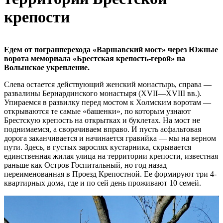
крепости
Едем от погранперехода «Варшавский мост» через Южные
ворота мемориала «Брестская крепость-герой» на
Волынское укрепление.
Слева остается действующий женский монастырь, справа —
развалины Бернардинского монастыря (XVII—XVIII вв.).
Упираемся в развилку перед мостом к Холмским воротам —
открываются те самые «башенки», по которым узнают
Брестскую крепость на открытках и буклетах. На мост не
поднимаемся, а сворачиваем вправо. И пусть асфальтовая
дорога заканчивается и начинается гравийка — мы на верном
пути. Здесь, в густых зарослях кустарника, скрывается
единственная жилая улица на территории крепости, известная
раньше как Остров Госпитальный, но год назад
переименованная в Проезд Крепостной. Ее формируют три 4-
квартирных дома, где и по сей день проживают 10 семей.