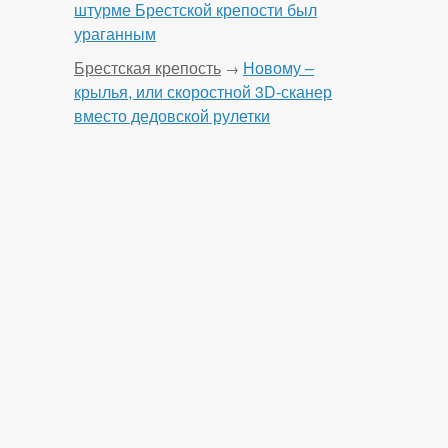
штурме Брестской крепости был
ураганным
Брестская крепость
Новому –
→
крылья, или скоростной 3D-сканер
вместо дедовской рулетки