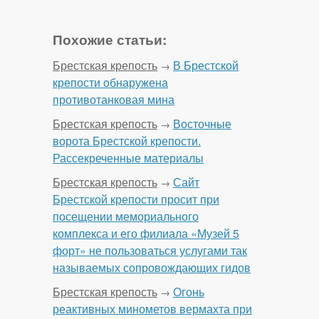
Похожие статьи:
Брестская крепость
В Брестской
→
крепости обнаружена
противотанковая мина
Брестская крепость
Восточные
→
ворота Брестской крепости.
Рассекреченные материалы
Брестская крепость
Сайт
→
Брестской крепости просит при
посещении мемориального
комплекса и его филиала «Музей 5
форт» не пользоваться услугами так
называемых сопровождающих гидов
Брестская крепость
Огонь
→
реактивных минометов вермахта при