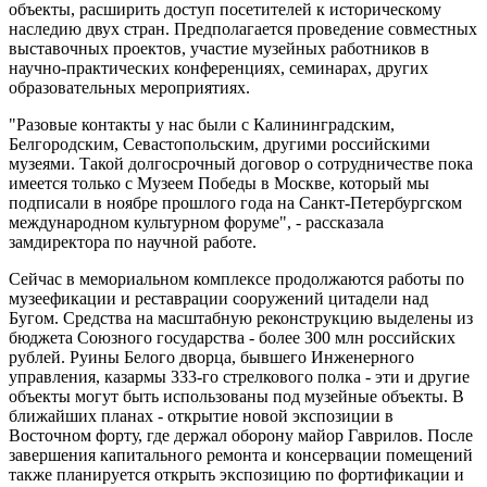
объекты, расширить доступ посетителей к историческому
наследию двух стран. Предполагается проведение совместных
выставочных проектов, участие музейных работников в
научно-практических конференциях, семинарах, других
образовательных мероприятиях.
"Разовые контакты у нас были с Калининградским,
Белгородским, Севастопольским, другими российскими
музеями. Такой долгосрочный договор о сотрудничестве пока
имеется только с Музеем Победы в Москве, который мы
подписали в ноябре прошлого года на Санкт-Петербургском
международном культурном форуме", - рассказала
замдиректора по научной работе.
Сейчас в мемориальном комплексе продолжаются работы по
музеефикации и реставрации сооружений цитадели над
Бугом. Средства на масштабную реконструкцию выделены из
бюджета Союзного государства - более 300 млн российских
рублей. Руины Белого дворца, бывшего Инженерного
управления, казармы 333-го стрелкового полка - эти и другие
объекты могут быть использованы под музейные объекты. В
ближайших планах - открытие новой экспозиции в
Восточном форту, где держал оборону майор Гаврилов. После
завершения капитального ремонта и консервации помещений
также планируется открыть экспозицию по фортификации и