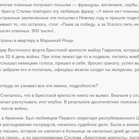
 многие пленные получают посылки — французы, англичане, серб
у Кресту Сталин повторил эту любимую фразу: «У меня нет пленн
остранные заключенные эти посылки к Новому году и пришли подел
ивают то, что осталось, стоя: «Пьем за победу, а за Усатого пить
ысяч пленных. 900 тысяч!..
страны в квартиру в Марьиной Роще.
ндир Восточного форта Брестской крепости майор Гаврилов, которы
на 32-й день войны. При этом лежал где-то в подвале, питаясь ко
услышал немецкие голоса, пришел в себя, бросил гранату, успел вы
забрали его в госпиталь, офицеры возили солдат на экскурсию, ра
откуда он узнавал все эти имена, подробности?
Считалось, что в Брестской крепости никто не выжил. Вначале у о
ачал распутывать этот клубок. В результате десятилетних поисков 
 после войны.
а в Армении. Был любимцем Первого секретаря республиканского ЦК
асходовании госсредств, началось судебное дело. Была и анонимк
е письмо, которое он написал в больнице за несколько дней до см
ся героя», и по распоряжению Суслова «Брестскую крепость» пуст