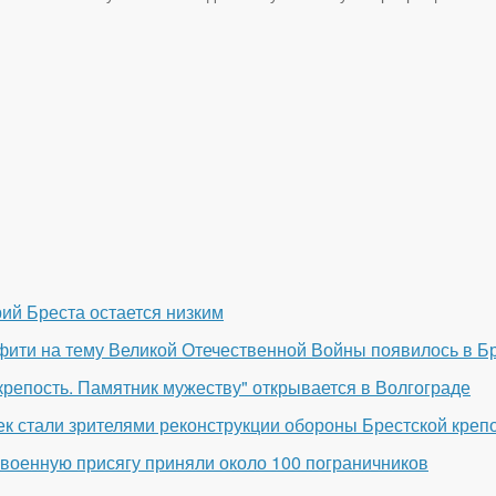
ий Бреста остается низким
ити на тему Великой Отечественной Войны появилось в Б
крепость. Памятник мужеству" открывается в Волгограде
ек стали зрителями реконструкции обороны Брестской креп
 военную присягу приняли около 100 пограничников