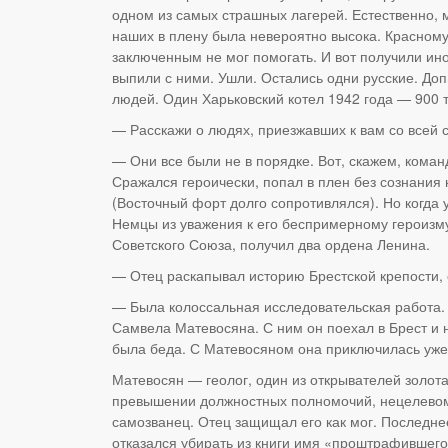
одном из самых страшных лагерей. Естественно,
наших в плену была невероятно высока. Красном
заключенным не мог помогать. И вот получили ин
выпили с ними. Ушли. Остались одни русские. Доп
людей. Один Харьковский котел 1942 года — 900 т
— Расскажи о людях, приезжавших к вам со всей 
— Они все были не в порядке. Вот, скажем, кома
Сражался героически, попал в плен без сознания 
(Восточный форт долго сопротивлялся). Но когда 
Немцы из уважения к его беспримерному героизму 
Советского Союза, получил два ордена Ленина.
— Отец раскапывал историю Брестской крепости, 
— Была колоссальная исследовательская работа. 
Самвела Матевосяна. С ним он поехал в Брест и н
была беда. С Матевосяном она приключилась уже
Матевосян — геолог, один из открывателей золот
превышении должностных полномочий, нецелевом р
самозванец. Отец защищал его как мог. Последне
отказался убирать из книги имя «проштрафившего