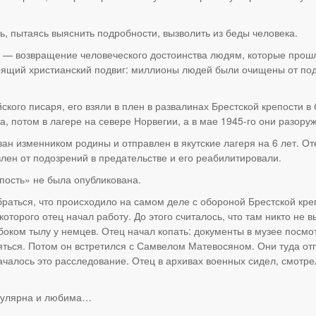
ь, пытаясь выяснить подробности, вызволить из беды человека.
и — возвращение человеческого достоинства людям, которые прошл
оящий христианский подвиг: миллионы людей были очищены от под
кого писаря, его взяли в плен в развалинах Брестской крепости в
та, потом в лагере на севере Норвегии, а в мае 1945-го они разор
н изменником родины и отправлен в якутские лагеря на 6 лет. От
лен от подозрений в предательстве и его реабилитировали.
пость» не была опубликована.
раться, что происходило на самом деле с обороной Брестской креп
торого отец начал работу. До этого считалось, что там никто не в
убоком тылу у немцев. Отец начал копать: документы в музее посмо
ться. Потом он встретился с Самвелом Матевосяном. Они туда от
началось это расследование. Отец в архивах военных сидел, смотр
опулярна и любима…