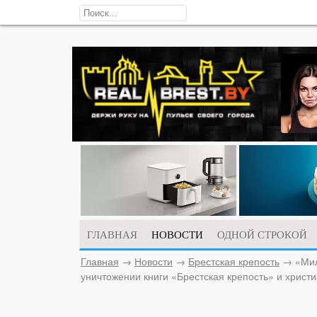
ГЛАВНАЯ
НОВОСТИ
ОДНОЙ СТРОКОЙ
Главная
→
Новости
→
Брестская крепость
→
«Мил
уничтожении книги «Брестская крепость» и христ