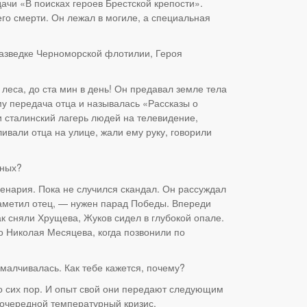
ачи «В поисках героев Брестской крепости».
го смерти. Он лежал в могиле, а специальная
азведке Черноморской флотилии, Героя
леса, до ста мин в день! Он предавал земле тела
му передача отца и называлась «Рассказы о
 сталинский лагерь людей на телевидение,
ивали отца на улице, жали ему руку, говорили
нных?
ценария. Пока не случился скандал. Он рассуждал
 заметил отец, — нужен парад Победы. Впереди
к сняли Хрущева, Жуков сидел в глубокой опале.
о Николая Месяцева, когда позвонили по
малчивалась. Как тебе кажется, почему?
до сих пор. И опыт свой они передают следующим
 очередной температурный кризис.