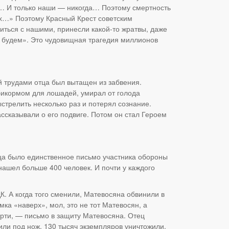
ы… И только наши — никогда… Поэтому смертность
ых…» Поэтому Красный Крест советским
иться с нашими, принесли какой-то жратвы, даже
 не будем». Это чудовищная трагедия миллионов
й трудами отца был вытащен из забвения.
мбикормом для лошадей, умирал от голода
стрелить несколько раз и потерял сознание.
ссказывали о его подвиге. Потом он стал Героем
тца было единственное письмо участника обороны
нашел больше 400 человек. И почти у каждого
. А когда того сменили, Матевосяна обвинили в
а «наверх», мол, это не тот Матевосян, а
ерти, — письмо в защиту Матевосяна. Отец
или под нож, 130 тысяч экземпляров уничтожили.