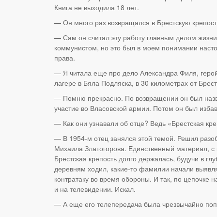
Книга не выходила 18 лет.
— Он много раз возвращался в Брестскую крепост
— Сам он считал эту работу главным делом жизн
коммунистом, но это был в моем понимании наст
права.
— Я читала еще про дело Александра Филя, геройс
лагере в Бяла Подляска, в 30 километрах от Брес
— Помню прекрасно. По возвращении он был назва
участие во Власовской армии. Потом он был избав
— Как они узнавали об отце? Ведь «Брестская кре
— В 1954-м отец занялся этой темой. Решил разоб
Михаила Златогорова. Единственный материал, с ко
Брестская крепость долго держалась, будучи в гл
деревням ходил, какие-то фамилии начали выявля
контратаку во время обороны. И так, по цепочке 
и на телевидении. Искал.
— А еще его телепередача была чрезвычайно п