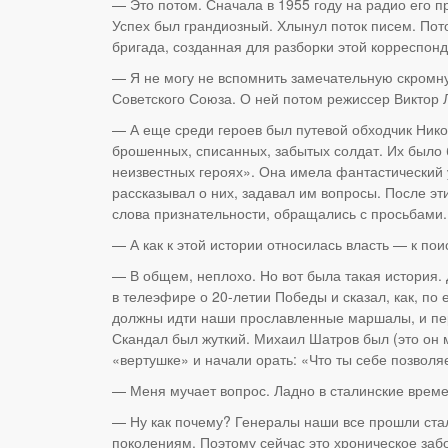
— Это потом. Сначала в 1955 году на радио его п
Успех был грандиозный. Хлынул поток писем. Пот
бригада, созданная для разборки этой корреспон
— Я не могу не вспомнить замечательную скромн
Советского Союза. О ней потом режиссер Виктор 
— А еще среди героев был путевой обходчик Никол
брошенных, списанных, забытых солдат. Их было 
неизвестных героях». Она имела фантастический 
рассказывал о них, задавал им вопросы. После эт
слова признательности, обращались с просьбами.
— А как к этой истории относилась власть — к по
— В общем, неплохо. Но вот была такая история. 
в телеэфире о 20-летии Победы и сказал, как, по
должны идти наши прославленные маршалы, и перв
Скандал был жуткий. Михаил Шатров был (это он 
«вертушке» и начали орать: «Что ты себе позволя
— Меня мучает вопрос. Ладно в сталинские времен
— Ну как почему? Генералы наши все прошли стал
поколениям. Поэтому сейчас это хроническое за