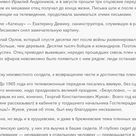
ривел Ираклий Андроников, и в августе прошли три отцовские перед
ом их мешками отец получал до конца жизни. Письма шли и после е
денции на телевидении, продолжала заниматься этими письмами.
ую «Катюшу» — Екатерину Демину, санинструктора, служившую в р
Лисакович снял замечательную картину.
ай Орлов, который спустя десятки лет после войны разминировал 
больше, чем деревьев. Десятки тысяч бойцов и командиров. Поэто
успех. Отец приводил выживших, нередко прошедших сквозь плен и
их эфиров невозможно было появиться с ним рядом: люди останавл
иску неизвестного солдата, к возвращению чести и достоинства пле
До 1965 года его телевизионные передачи писались вживую, без с
 его мнению, надо праздновать великий праздник. «Безусловно, —
ым из них, конечно, Георгий Константинович Жуков». Всего год ка
мне рассказывал) в кабинете у тогдашнего начальника Гостелеради
ешь!» Жуков, узнав об этом, был ему благодарен несказанно.
а, но ведь и в хрущевские, и даже в брежневские тема пленных за
инскую школу, у них эта выучка в башке сидела. И глубоко сидит 
болевание — неуважение к отдельному человеку — превращается в