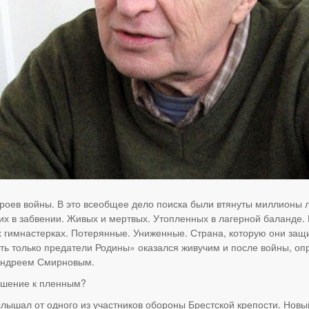
роев войны. В это всеобщее дело поиска были втянуты миллионы л
х в забвении. Живых и мертвых. Утопленных в лагерной баланде. И
 гимнастерках. Потерянные. Униженные. Страна, которую они защ
сть только предатели Родины» оказался живучим и после войны, о
 Андреем Смирновым.
ношение к пленным?
слышал от одного из участников обороны Брестской крепости. Нов