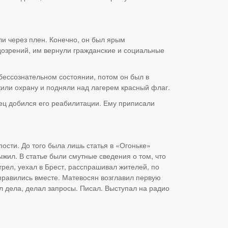
и через плен. Конечно, он был ярым
озрений, им вернули гражданские и социальные
 бессознательном состоянии, потом он был в
ужили охрану и подняли над лагерем красный флаг.
ец добился его реабилитации. Ему приписали
ости. До того была лишь статья в «Огоньке»
ыжил. В статье были смутные сведения о том, что
трел, уехал в Брест, расспрашивал жителей, по
правились вместе. Матевосян возглавил первую
ел дела, делал запросы. Писал. Выступал на радио