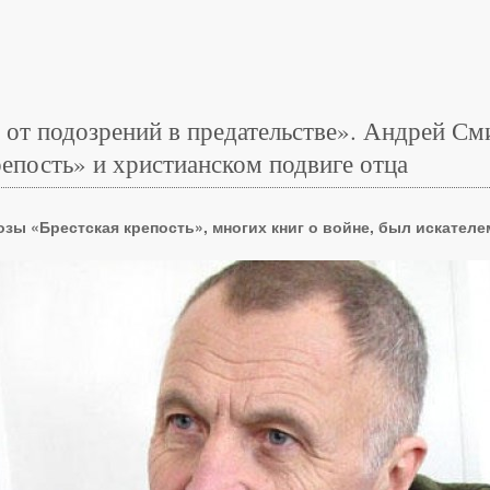
т подозрений в предательстве». Андрей См
епость» и христианском подвиге отца
зы «Брестская крепость», многих книг о войне, был искателе