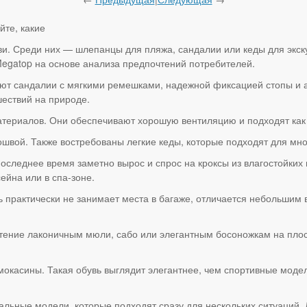
йте, какие
уви. Среди них — шлепанцы для пляжа, сандалии или кеды для экс
Megatop на основе анализа предпочтений потребителей.
ают сандалии с мягкими ремешками, надежной фиксацией стопы и
шествий на природе.
материалов. Они обеспечивают хорошую вентиляцию и подходят как 
вой. Также востребованы легкие кеды, которые подходят для мног
оследнее время заметно вырос и спрос на кроксы из влагостойких
ейна или в спа-зоне.
 практически не занимает места в багаже, отличается небольшим в
чтение лаконичным мюли, сабо или элегантным босоножкам на пло
окасины. Такая обувь выглядит элегантнее, чем спортивные модел
льные модели, которые подходят сразу для нескольких ситуаций. 