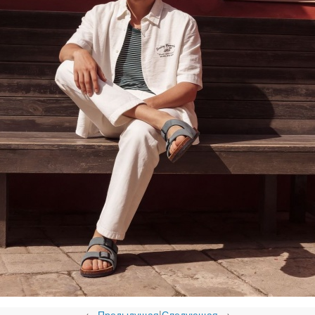
←
Предыдущая
|
Следующая
→