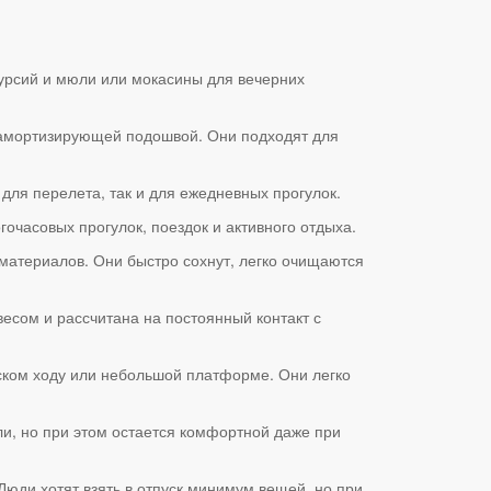
курсий и мюли или мокасины для вечерних
 амортизирующей подошвой. Они подходят для
для перелета, так и для ежедневных прогулок.
очасовых прогулок, поездок и активного отдыха.
 материалов. Они быстро сохнут, легко очищаются
есом и рассчитана на постоянный контакт с
ском ходу или небольшой платформе. Они легко
и, но при этом остается комфортной даже при
Люди хотят взять в отпуск минимум вещей, но при