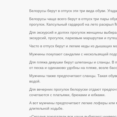
Белорусы берут в отпуск эти три вида обуви. Угада
Белорусы чаще всего берут в отпуск три пары об
прогулок. Капсульный гардероб на лето раскрыл 
Для экскурсий и долгих прогулок женщины выбир
экскурсий, прогулок, парковым маршрутам и путе
Часто в отпуск берут и легкие кеды из дышащих 
Мужчины покупают сандалии с нескользящей подош
Для пляжа девушки берут шлепанцы и сланцы. В п
от песка и одинаково удобны на пляже, возле басс
Мужчины также предпочитают сланцы. Такая обувь
водой.
Для вечерних прогулок белоруски отдают предпо
сочетаются с платьями, брюками и юбками.
А вот мужчины предпочитают легкие лоферы или м
длительной ходьбе.
«Сегодня покупатели все чаще выбирают универса