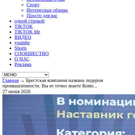
Спорт
Интересные обзоры
Просто для вас
одной строкой
TIKTOK
TIKTOK life
ВИДЕО
youtube
Shorts
СООБЩЕСТВО
О НАС
Реклама
Главная
→
Брестская компания названа лидером
промышленности. Вы ее точно знаете Комп...
27 июня 2026