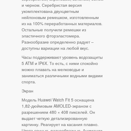
и черном. Серебристая версия
укомплектована двухцветным
нейлоновым ремешком, изготовленным
из на 100% переработанных материалов.
Остальные получили ремешки из
эластичного фторэластомера.
Разнообразие определенно радует –
доступны вариации на любой вкус.
Часы поддерживают уровень водозащиты
5 ATM и IP6X. То есть, с ними спокойно
можно плавать на мелководье и
заниматься различными водными видами
спорта.
Экран
Модель Huawei Watch Fit 5 оснащена
1,82-дюймовым AMOLED-экраном с
разрешением 480 × 408 пикселей. Он
выдает четкую детализированную
картинку. Реагирует на касания плавно.
Цвета сочные, разнообразные. Анимации