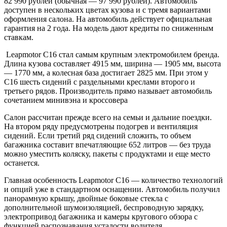
82 990 рублей (обычная — 97 990 рублей). Автомобиль
доступен в нескольких цветах кузова и с тремя вариантами
оформления салона. На автомобиль действует официальная
гарантия на 2 года. На модель дают кредиты по сниженным
ставкам.
Leapmotor C16 стал самым крупным электромобилем бренда.
Длина кузова составляет 4915 мм, ширина — 1905 мм, высота
— 1770 мм, а колесная база достигает 2825 мм. При этом у
C16 шесть сидений с раздельными креслами второго и
третьего рядов. Производитель прямо называет автомобиль
сочетанием минивэна и кроссовера
Салон рассчитан прежде всего на семьи и дальние поездки.
На втором ряду предусмотрены подогрев и вентиляция
сидений. Если третий ряд сидений сложить, то объем
багажника составит впечатляющие 652 литров — без труда
можно уместить коляску, пакеты с продуктами и еще место
останется.
Главная особенность Leapmotor C16 — количество технологий
и опций уже в стандартном оснащении. Автомобиль получил
панорамную крышу, двойные боковые стекла с
дополнительной шумоизоляцией, беспроводную зарядку,
электропривод багажника и камеры кругового обзора с
функцией распознавания усталости водителя.