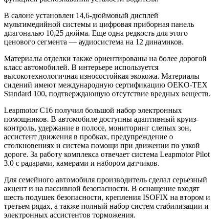
В салоне установлен 14,6-дюймовый дисплей
мультимедийной системы и цифровая приборная панель
диагональю 10,25 дюйма. Еще одна редкость для этого
ценового сегмента — аудиосистема на 12 динамиков.
Материалы отделки также ориентированы на более дорогой
класс автомобилей. В интерьере используется
высокотехнологичная износостойкая экокожа. Материалы
сидений имеют международную сертификацию OEKO-TEX
Standard 100, подтверждающую отсутствие вредных веществ.
Leapmotor C16 получил большой набор электронных
помощников. В автомобиле доступны адаптивный круиз-
контроль, удержание в полосе, мониторинг слепых зон,
ассистент движения в пробках, предупреждение о
столкновениях и система помощи при движении по узкой
дороге. За работу комплекса отвечает система Leapmotor Pilot
3.0 с радарами, камерами и набором датчиков.
Для семейного автомобиля производитель сделал серьезный
акцент и на пассивной безопасности. В оснащение входят
шесть подушек безопасности, крепления ISOFIX на втором и
третьем рядах, а также полный набор систем стабилизации и
электронных ассистентов торможения.