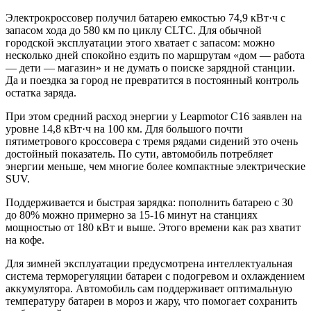
Электрокроссовер получил батарею емкостью 74,9 кВт·ч с
запасом хода до 580 км по циклу CLTC. Для обычной
городской эксплуатации этого хватает с запасом: можно
несколько дней спокойно ездить по маршрутам «дом — работа
— дети — магазин» и не думать о поиске зарядной станции.
Да и поездка за город не превратится в постоянный контроль
остатка заряда.
При этом средний расход энергии у Leapmotor C16 заявлен на
уровне 14,8 кВт·ч на 100 км. Для большого почти
пятиметрового кроссовера с тремя рядами сидений это очень
достойный показатель. По сути, автомобиль потребляет
энергии меньше, чем многие более компактные электрические
SUV.
Поддерживается и быстрая зарядка: пополнить батарею с 30
до 80% можно примерно за 15-16 минут на станциях
мощностью от 180 кВт и выше. Этого времени как раз хватит
на кофе.
Для зимней эксплуатации предусмотрена интеллектуальная
система терморегуляции батареи с подогревом и охлаждением
аккумулятора. Автомобиль сам поддерживает оптимальную
температуру батареи в мороз и жару, что помогает сохранить