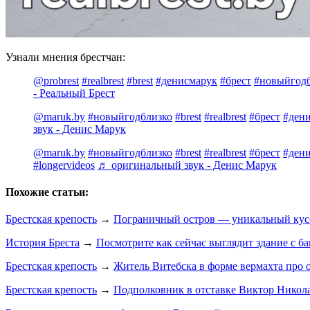
Узнали мнения брестчан:
@probrest
#realbrest
#brest
#денисмарук
#брест
#новыйгод
- Реальный Брест
@maruk.by
#новыйгодблизко
#brest
#realbrest
#брест
#ден
звук - Денис Марук
@maruk.by
#новыйгодблизко
#brest
#realbrest
#брест
#ден
#longervideos
♬ оригинальный звук - Денис Марук
Похожие статьи:
Брестская крепость
→
Пограничный остров — уникальный кусо
История Бреста
→
Посмотрите как сейчас выглядит здание с 
Брестская крепость
→
Житель Витебска в форме вермахта про 
Брестская крепость
→
Подполковник в отставке Виктор Никола