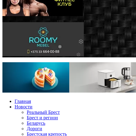
Главная
Новости
Реальный Брест
Брест и регион
Беларусь
Дороги
Брестская крепость