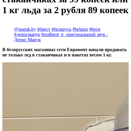
1 кг льда за 2 рубля 89 копеек
@maruk.by
#брест
#беларусь
#belarus
#brest
#денисмарук
#realbrest
♬ оригинальный звук -
Денис Марук
В белорусских магазинах сети Еврооопт начали продавать
не только лед в стаканчиках и в пакетах весом 1 кг.