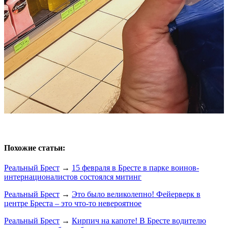
Похожие статьи:
Реальный Брест
→
15 февраля в Бресте в парке воинов-
интернационалистов состоялся митинг
Реальный Брест
→
Это было великолепно! Фейерверк в
центре Бреста – это что-то невероятное
Реальный Брест
→
Кирпич на капоте! В Бресте водителю