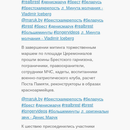
#realbrest
#денисмарук
#брест
#беларусь
#брестскаякрепость
♬ Минута молчания -
Vladimir Iceberg
@maruk.by
#брестскаякрепость
#беларусь
#brest
#брест
#денисмарук
#realbrest
#большеминуты
#longervideos
♬ Минута
молчания - Vladimir Iceberg
В завершении митинга торжественным
маршем по площади Церемониалов
прошли воины Брестского гарнизона,
пограничники, правоохранители,
сотрудники МЧС, кадеты, воспитанники
военно-патриотического клуба, расчет
Поста Памяти, реконструкторы в образах
красноармейцев.
@maruk.by
#брестскаякрепость
#беларусь
#брест
#денисмарук
#realbrest
#brest
#longervideos
#большеминуты
♬ оригинальный
звук - Денис Марук
К шествию присоединились участники