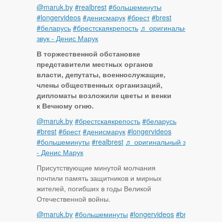
@maruk.by
#realbrest
#большеминуты
#longervideos
#денисмарук
#брест
#brest
#беларусь
#брестскаякрепость
♬ оригинальный
звук - Денис Марук
В торжественной обстановке
представители местных органов
власти, депутаты, военнослужащие,
члены общественных организаций,
дипломаты возложили цветы и венки
к Вечному огню.
@maruk.by
#брестскаякрепость
#беларусь
#brest
#брест
#денисмарук
#longervideos
#большеминуты
#realbrest
♬ оригинальный звук
- Денис Марук
Присутствующие минутой молчания
почтили память защитников и мирных
жителей, погибших в годы Великой
Отечественной войны.
@maruk.by
#большеминуты
#longervideos
#brest