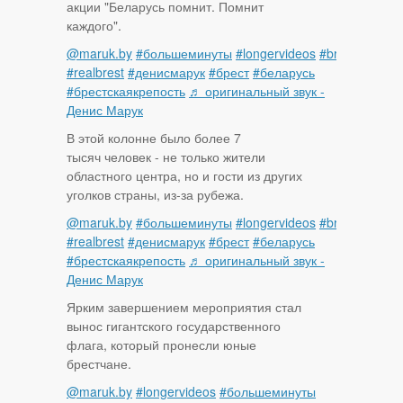
акции "Беларусь помнит. Помнит
каждого".
@maruk.by
#большеминуты
#longervideos
#brest
#realbrest
#денисмарук
#брест
#беларусь
#брестскаякрепость
♬ оригинальный звук -
Денис Марук
В этой колонне было более 7
тысяч человек - не только жители
областного центра, но и гости из других
уголков страны, из-за рубежа.
@maruk.by
#большеминуты
#longervideos
#brest
#realbrest
#денисмарук
#брест
#беларусь
#брестскаякрепость
♬ оригинальный звук -
Денис Марук
Ярким завершением мероприятия стал
вынос гигантского государственного
флага, который пронесли юные
брестчане.
@maruk.by
#longervideos
#большеминуты