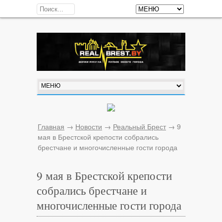
Главная
→
Новости
→
Реальный Брест
→
9
мая в Брестской крепости собрались
брестчане и многочисленные гости города
9 мая в Брестской крепости
собрались брестчане и
многочисленные гости города