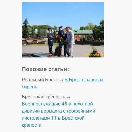
Похожие статьи:
Реальный Брест
В Бресте зацвела
→
сирень
Брестская крепость
→
Военнослужащие 45-й пехотной
дивизии вермахта с трофейными
пистолетами ТТ в Брестской
крепости