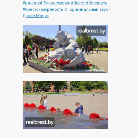
#realbrest
#денисмарук
#брест
#беларусь
#брестскаякрепость
♬ оригинальный звук -
Денис Марук