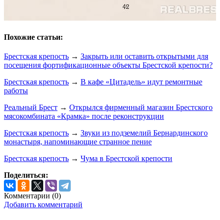
Похожие статьи:
Брестская крепость
→
Закрыть или оставить открытыми для
посещения фортификационные объекты Брестской крепости?
Брестская крепость
→
В кафе «Цитадель» идут ремонтные
работы
Реальный Брест
→
Открылся фирменный магазин Брестского
мясокомбината «Крамка» после реконструкции
Брестская крепость
→
Звуки из подземелий Бернардинского
монастыря, напоминающие странное пение
Брестская крепость
→
Чума в Брестской крепости
Поделиться:
Комментарии (
0
)
Добавить комментарий