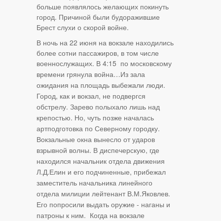
больше появлялось желающих покинуть
город. Причиной были будоражившие
Брест слухи о скорой войне.
В ночь на 22 июня на вокзале находились
более сотни пассажиров, в том числе
военнослужащих. В 4:15 по московскому
времени грянула
война…Из зала
ожидания на площадь выбежали люди.
Город, как и вокзал, не подвергся
обстрелу. Зарево полыхало лишь над
крепостью. Но, чуть позже началась
артподготовка по Северному городку.
Вокзальные окна вынесло от ударов
взрывной волны. В диспечерскую, где
находился начальник отдела движения
Л.Д.Елин и его подчиненные, прибежал
заместитель начальника линейного
отдела милиции лейтенант В.М.Яковлев.
Его попросили выдать оружие - наганы и
патроны к ним. Когда на вокзале