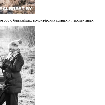
зговору о ближайших волонтёрских планах и перспективах.