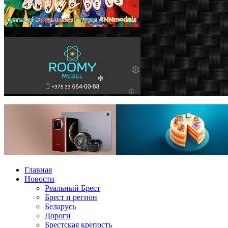
Главная
Новости
Реальный Брест
Брест и регион
Беларусь
Дороги
Брестская крепость