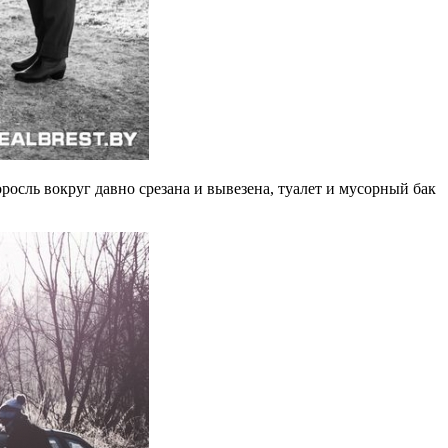
осль вокруг давно срезана и вывезена, туалет и мусорный бак