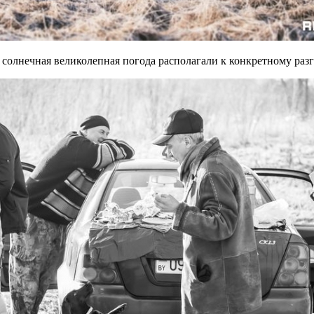
и солнечная великолепная погода располагали к конкретному ра