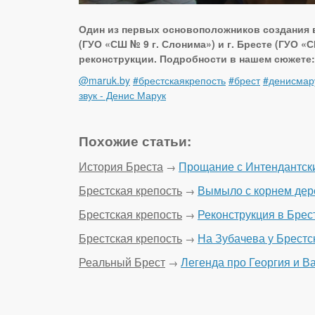
Один из первых основоположников создания в
(ГУО «СШ № 9 г. Слонима») и г. Бресте (ГУО «
реконструкции. Подробности в нашем сюжете:
@maruk.by
#брестскаякрепость
#брест
#денисмар
звук - Денис Марук
Похожие статьи:
История Бреста
Прощание с Интендантск
→
Брестская крепость
Вымыло с корнем дере
→
Брестская крепость
Реконструкция в Брес
→
Брестская крепость
На Зубачева у Брестс
→
Реальный Брест
Легенда про Георгия и В
→