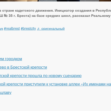
 стране кадетского движения. Инициатор создания в Республи
СШ № 35 г. Бреста) на базе средних школ, рассказал Реальному
ук
#realbrest
#brestcity
♬ оригинальный
им городком
во в Брестской крепости
тской крепости прошла по новому сценарию
кой крепости приступили к установке аллеи «Их именами н
ацлаву