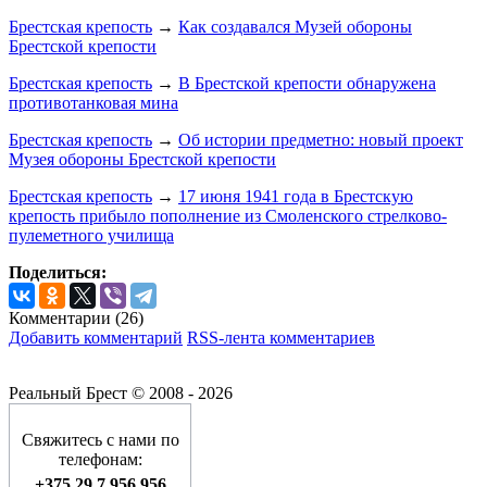
Брестская крепость
→
Как создавался Музей обороны
Брестской крепости
Брестская крепость
→
В Брестской крепости обнаружена
противотанковая мина
Брестская крепость
→
Об истории предметно: новый проект
Музея обороны Брестской крепости
Брестская крепость
→
17 июня 1941 года в Брестскую
крепость прибыло пополнение из Смоленского стрелково-
пулеметного училища
Поделиться:
Комментарии (
26
)
Добавить комментарий
RSS-лента комментариев
Реальный Брест © 2008 - 2026
Свяжитесь с нами по
телефонам:
+375 29 7 956 956