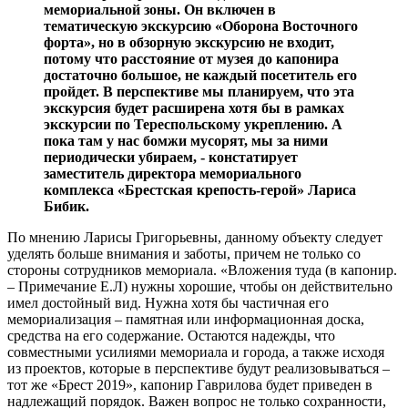
мемориальной зоны. Он включен в
тематическую экскурсию «Оборона Восточного
форта», но в обзорную экскурсию не входит,
потому что расстояние от музея до капонира
достаточно большое, не каждый посетитель его
пройдет. В перспективе мы планируем, что эта
экскурсия будет расширена хотя бы в рамках
экскурсии по Тереспольскому укреплению. А
пока там у нас бомжи мусорят, мы за ними
периодически убираем, - констатирует
заместитель директора мемориального
комплекса «Брестская крепость-герой» Лариса
Бибик.
По мнению Ларисы Григорьевны, данному объекту следует
уделять больше внимания и заботы, причем не только со
стороны сотрудников мемориала. «Вложения туда (в капонир.
– Примечание Е.Л) нужны хорошие, чтобы он действительно
имел достойный вид. Нужна хотя бы частичная его
мемориализация – памятная или информационная доска,
средства на его содержание. Остаются надежды, что
совместными усилиями мемориала и города, а также исходя
из проектов, которые в перспективе будут реализовываться –
тот же «Брест 2019», капонир Гаврилова будет приведен в
надлежащий порядок. Важен вопрос не только сохранности,