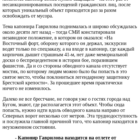
несанкционированных посещений гражданских лиц, после
которых уникальный объект приходится раз за разом
освобождать от мусора.
Тема капонира Гаврилова поднималась и широко обсуждалась
около десяти лет назад – тогда СМИ констатировали
незавидное положение, в котором он оказался: «На
Восточный форт, оборону которого он держал, экскурсии
водят только по спецзаказу, а на входе в капонир, где каждый
кирпичик дышит страшным 41-м, нет даже мемориальной
доски о беспрецедентном в истории бое, поразившем
фашистов. Да и со стороны обводного канала отсутствует
мостик, по которому людям можно было бы попасть в это
святое место, чтобы поклониться легендарному защитнику
Брестской крепости». За прошедшее время практически
ничего не изменилось.
Далеко не все брестчане, не говоря уже о гостях города над
Бугом, знают, где располагается этот объект. Чтобы сюда
попасть, нужно идти вдоль обводного канала направо от
Северных ворот несколько сот метров. Эта труднодоступность
и послужила главной причиной того, что капонир находится в
неухоженном состоянии.
- Капонир Гаврилова находится на отлете от