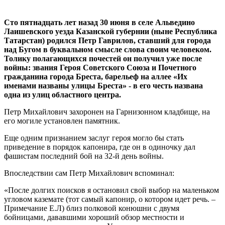
Сто пятнадцать лет назад 30 июня в селе Альведино
Лаишевского уезда Казанской губернии (ныне Республика
Татарстан) родился Петр Гаврилов, ставший для города
над Бугом в буквальном смысле слова своим человеком.
Толику полагающихся почестей он получил уже после
войны: звания Героя Советского Союза и Почетного
гражданина города Бреста, барельеф на аллее «Их
именами названы улицы Бреста» - в его честь названа
одна из улиц областного центра.
Петр Михайлович захоронен на Гарнизонном кладбище, на
его могиле установлен памятник.
Еще одним признанием заслуг героя могло бы стать
приведение в порядок капонира, где он в одиночку дал
фашистам последний бой на 32-й день войны.
Впоследствии сам Петр Михайлович вспоминал:
«После долгих поисков я остановил свой выбор на маленьком
угловом каземате (тот самый капонир, о котором идет речь. –
Примечание Е.Л) близ полковой конюшни с двумя
бойницами, дававшими хороший обзор местности и