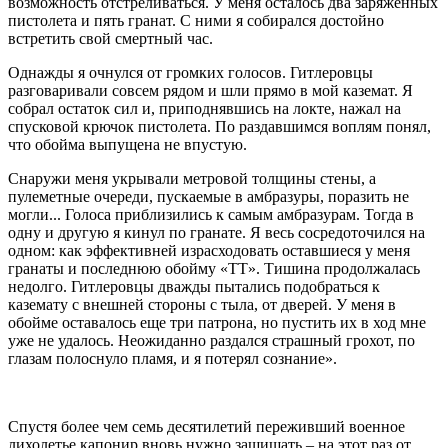
возможность отстреливаться. У меня осталось два заряженных
пистолета и пять гранат. С ними я собирался достойно
встретить свой смертный час.
Однажды я очнулся от громких голосов. Гитлеровцы
разговаривали совсем рядом и шли прямо в мой каземат. Я
собрал остаток сил и, приподнявшись на локте, нажал на
спусковой крючок пистолета. По раздавшимся воплям понял,
что обойма выпущена не впустую.
Снаружи меня укрывали метровой толщины стены, а
пулеметные очереди, пускаемые в амбразуры, поразить не
могли... Голоса приблизились к самым амбразурам. Тогда в
одну и другую я кинул по гранате. Я весь сосредоточился на
одном: как эффективней израсходовать оставшиеся у меня
гранаты и последнюю обойму «ТТ». Тишина продолжалась
недолго. Гитлеровцы дважды пытались подобраться к
каземату с внешней стороны с тыла, от дверей. У меня в
обойме оставалось еще три патрона, но пустить их в ход мне
уже не удалось. Неожиданно раздался страшный грохот, по
глазам полоснуло пламя, и я потерял сознание».
Спустя более чем семь десятилетий переживший военное
лихолетье капонир вновь нужно защищать – на этот раз от