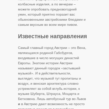
колбасные изделия, а по вечерам –
можете опробовать предновогодний
ужин, который приятно поразит вас
обыкновенными австрийскими блюдами и
самым вкусным во всем мире пивом.
Известные направления
Самый главный город Австрии – это Вена,
являющаяся родиной Габсбургов,
входившие в число могущих династий
Европы. Знатоки истории Австрии
называют данный городок «застывшей
музыкой». И в действительности,
выглядит, что музыкой тут пропитаны и
воздух, и венская архитектура словно
устремляет за собой вглубь истории, к
музыке Шуберта, Штрауса, Моцарта и
Бетховена. Лишь автобусный тур во Львов
и
в Австрию дают возможность не просто
полностью окунуться в волшебную