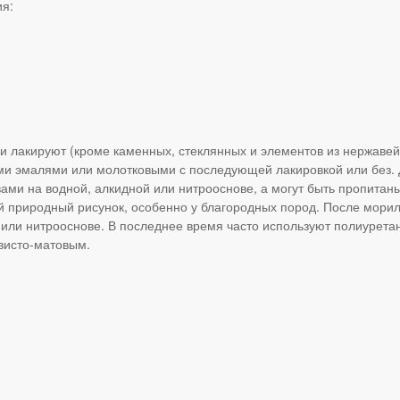
ия:
 и лакируют (кроме каменных, стеклянных и элементов из нержавей
и эмалями или молотковыми с последующей лакировкой или без. Д
ми на водной, алкидной или нитрооснове, а могут быть пропитаны 
й природный рисунок, особенно у благородных пород. После морил
й или нитрооснове. В последнее время часто используют полиурета
висто-матовым.