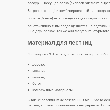
Косоур — несущая балка (силовой элемент, выре
Встречается ещё и комбинированный тип, когда ст
Больцы (болты) — это когда каждая следующая с
Конструктивно типы подразделяются на подтипы: 
и на двух балках. Так же они могут быть открытого
Материал для лестниц
Лестницы на 2-й этаж делают из самых разнообра
дерево,
металл,
камень,
бетон,
композитные материалы.
А так же различных их сочетаний. Очень часто ос
бетона, а потом облицовывают его деревом. Встр
используют пластик и даже строят целиком пласт