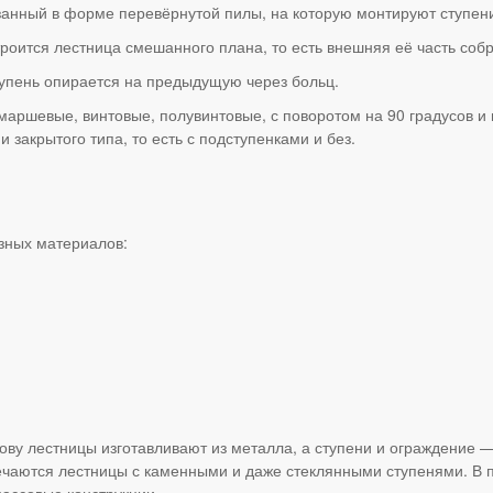
занный в форме перевёрнутой пилы, на которую монтируют ступени
роится лестница смешанного плана, то есть внешняя её часть собр
тупень опирается на предыдущую через больц.
маршевые, винтовые, полувинтовые, с поворотом на 90 градусов и
 и закрытого типа, то есть с подступенками и без.
зных материалов:
нову лестницы изготавливают из металла, а ступени и ограждение —
ечаются лестницы с каменными и даже стеклянными ступенями. В 
массовые конструкции.