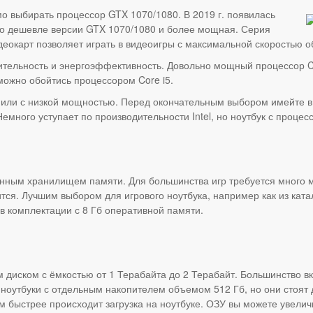
о выбирать процессор GTX 1070/1080. В 2019 г. появилась
до дешевле версии GTX 1070/1080 и более мощная. Серия
еокарт позволяет играть в видеоигры с максимальной скоростью 
тельность и энергоэффективность. Довольно мощный процессор Cor
ожно обойтись процессором Core i5.
 или с низкой мощностью. Перед окончательным выбором имейте в 
много уступает по производительности Intel, но ноутбук с проце
нным хранилищем памяти. Для большинства игр требуется много м
ся. Лучшим выбором для игрового ноутбука, например как из кат
в комплектации с 8 Гб оперативной памяти.
 диском с ёмкостью от 1 Терабайта до 2 Терабайт. Большинство в
 ноутбуки с отдельным накопителем объемом 512 Гб, но они стоя
м быстрее происходит загрузка на ноутбуке. ОЗУ вы можете увелич