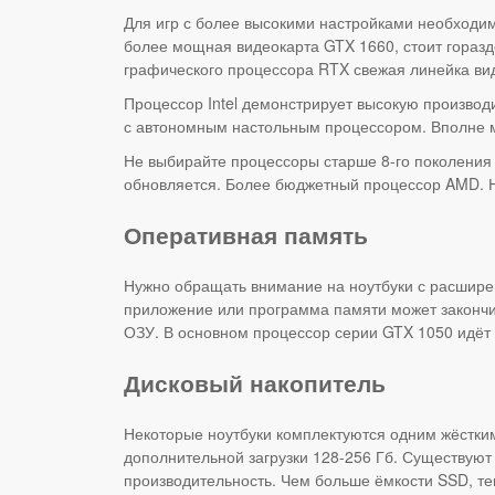
Для игр с более высокими настройками необходим
более мощная видеокарта GTX 1660, стоит гораз
графического процессора RTX свежая линейка вид
Процессор Intel демонстрирует высокую производи
с автономным настольным процессором. Вполне м
Не выбирайте процессоры старше 8-го поколения
обновляется. Более бюджетный процессор AMD. Не
Оперативная память
Нужно обращать внимание на ноутбуки с расшире
приложение или программа памяти может закончит
ОЗУ. В основном процессор серии GTX 1050 идёт 
Дисковый накопитель
Некоторые ноутбуки комплектуются одним жёстким
дополнительной загрузки 128-256 Гб. Существуют
производительность. Чем больше ёмкости SSD, те