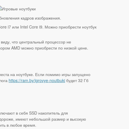
обновления кадров изображения.
e i7 или Intel Core i9. Можно приобрести ноутбук
виду, что центральный процессор не
ссором AMD можно приобрести по низкой цене.
еста на ноутбуке. Если помимо игры запущено
алога
https://ram.by/igrovye-noutbuki
будет 32 Гб
ключают в себя SSD накопитель для
т дороже, имеют небольшой размер и высокую
ить в любое время.