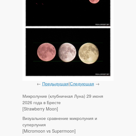
←
Предыдущая
|
Следующая
→
Микролуние (клубничная Луна) 29 июня
2026 года в Бресте
[Strawberry Moon]
Визуальное сравнение микролуния и
суперлуния
[Micromoon vs Supermoon]