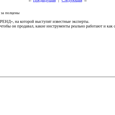
←
Предыдущая
|
Следующая
→
 за полцены
РЕНД», на которой выступят известные эксперты.
m, чтобы он продавал, какие инструменты реально работают и ка