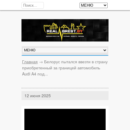
Главная
→
Белорус пытался ввезти в страну
приобретенный за границей автомобиль
Audi A4 под...
12 июня 2025