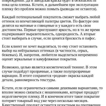
повреждений. Да и заводская краска будет в безопасности
пока цела пленка. Кстати, в дальнейшем при эксплуатации
пленку без проблем можно помыть (разводы не остаются).
Каждый потенциальный покупатель сможет выбрать любой
оттенок из впечатляющей палитры цветов. По фактуре они
делятся на матовые и глянцевые и у каждого есть свои
достоинства. Первые приглушают яркость, но в то же время
подчеркивают выразительность, однородность. А вторые
стоит выбирать в случае, если ценятся броскость и пафос.
Если клиент не хочет выделяться, то ему стоит остановить
выбор на нейтральных оттенках (в частности, серых,
бежевых). И, напротив, любители выделиться непременно
оценят зеркальные и камуфляжные покрытия.
Возможно, целью является косметический тюнинг. В этом
случае подойдут прозрачные, а также полупрозрачные
вариации. В итоге сохранится «родная» окраска каждой
детали, равномерность текстуры.
Кстати, если ограничиться самыми дешевыми вариантами, то
вполне можно связаться с мошенниками, которые продадут
недолговечную пленку. И в конечном итоге такое покрытие
потеряет товарный вид уже через несколько месяцев.
Качественный продукт останется целостным на протяжении