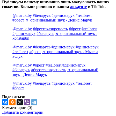
Публикуем вашему вниманию лишь малую часть наших
сюжетов. Больше роликов в нашем
аккаунте
в TikTok.
@maruk.by
#беларусь
#денисмарук
#realbrest
#брест
♬ оригинальный звук - Денис Марук
@maruk.by
#брестскаякрепость
#брест
#realbrest
#денисмарук
#беларусь
♬ оригинальный звук -
konstantin
@maruk.by
#беларусь
#денисмарук
#денисмарук
#realbrest
#брест
♬ оригинальный звук - Мысли
вслух
@maruk.by
#брест
#realbrest
#денисмарук
#беларусь
#брестскаякрепость
♬ оригинальный
звук - Денис Марук
@maruk.by
#беларусь
#денисмарук
#realbrest
#брест
Поделиться:
Комментарии (
0
)
Добавить комментарий