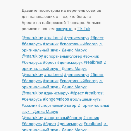
Давайте посмотрим на перечень советов
для начинающих от тех, кто бегал в
Бресте на набережной 1 января. Больше
роликов в нашем
аккаунте
в
Tik Tok
.
@maruk.by
#realbrest
#денисмарук
#брест
#беларусь
#зожник
#спортивныйблогер
♬
оригинальный звук - Денис Марук
@maruk.by
#спортивныйблогер
#зожник
#беларусь
#брест
#денисмарук
#realbrest
♬
оригинальный звук - Денис Марук
@maruk.by
#realbrest
#денисмарук
#брест
#беларусь
#зожник
#спортивныйблогер
♬
оригинальный звук - Денис Марук
@maruk.by
#денисмарук
#брест
#realbrest
#беларусь
#longervideos
#большеминуты
#зожник
#спортивныйблогер
♬ оригинальный
звук - Денис Марук
@maruk.by
#спортивныйблогер
#зожник
#беларусь
#брест
#денисмарук
#realbrest
♬
оригинальный звук - Денис Марук