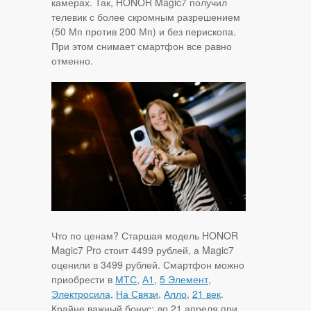
камерах. Так, HONOR Magic7 получил
телевик с более скромным разрешением
(50 Мп против 200 Мп) и без перископа.
При этом снимает смартфон все равно
отменно.
Что по ценам? Старшая модель HONOR
Magic7 Pro стоит 4499 рублей, а Magic7
оценили в 3499 рублей. Смартфон можно
приобрести в
МТС
,
А1
,
5 Элемент
,
Электросила
,
На Связи
,
Алло
,
21 век
.
Крайне важный бонус: до 21 апреля при