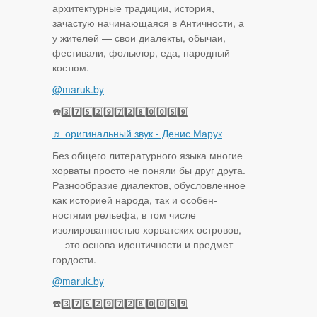
архитектурные традиции, история,
зачастую начинающаяся в Античности, а
у жителей — свои диалекты, обычаи,
фестивали, фольклор, еда, народный
костюм.
@maruk.by
☎️3️⃣7️⃣5️⃣2️⃣9️⃣7️⃣2️⃣8️⃣0️⃣0️⃣5️⃣9️⃣
♬ оригинальный звук - Денис Марук
Без общего литературного языка многие
хорваты просто не поняли бы друг друга.
Разнообразие диалектов, обусловленное
как историей народа, так и особен­
ностями рельефа, в том числе
изолированностью хорватских островов,
— это основа идентичности и предмет
гордости.
@maruk.by
☎️3️⃣7️⃣5️⃣2️⃣9️⃣7️⃣2️⃣8️⃣0️⃣0️⃣5️⃣9️⃣