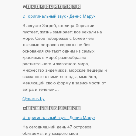
☎️3️⃣7️⃣5️⃣2️⃣9️⃣7️⃣2️⃣8️⃣0️⃣0️⃣5️⃣9️⃣
♬ оригинальный звук - Денис Марук
В августе Загреб, сто­лица Хорватии,
пустеет, жизнь замирает: все уехали на
море. Свое побережье с более чем
тысячью островов хорваты не без
основания считают одним из самых
красивых в мире: разнообразие
растительного и животного мира,
множество эндемиков, морские пещеры и
связанные с ними легенды, мыс Бол,
меняющий свою форму в зависимости от
ветра и течений…
@maruk.by
☎️3️⃣7️⃣5️⃣2️⃣9️⃣7️⃣2️⃣8️⃣0️⃣0️⃣5️⃣9️⃣
♬ оригинальный звук - Денис Марук
На сегодняшний день 47 островов
обитаемы, и у каждого свои