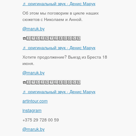
♬ оригинальный звук - Денис Марук
Об этом мы поговорим в цикле наших
сюжетов с Николаем и Анной.
@maruk.by
☎️3️⃣7️⃣5️⃣2️⃣9️⃣7️⃣2️⃣8️⃣0️⃣0️⃣5️⃣9️⃣
♬ оригинальный звук - Денис Марук
Хотите продолжение? Выезд из Бреста 18
июня.
@maruk.by
☎️3️⃣7️⃣5️⃣2️⃣9️⃣7️⃣2️⃣8️⃣0️⃣0️⃣5️⃣9️⃣
♬ оригинальный звук - Денис Марук
artintour.com
instagram
+375 29 728 00 59
@maruk.by