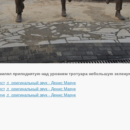
млял приподнятую над уровнем тротуара небольшую зеленую 
ест
♬ оригинальный звук - Денис Марук
ест
♬ оригинальный звук - Денис Марук
рук
♬ оригинальный звук - Денис Марук