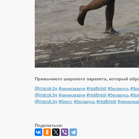
Привычного широкого парапета, который обра
@maruk.by
#денисмарук
#realbrest
#беларусь
#бр
@maruk.by
#денисмарук
#realbrest
#беларусь
#бр
@maruk.by
#брест
#беларусь
#realbrest
#денисма
Поделиться: