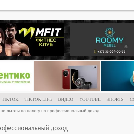
TIKTOK
TIKTOK LIFE
ВИДЕО
YOUTUBE
SHORTS
С
не льготы по налогу на профессиональный доход
рофессиональный доход