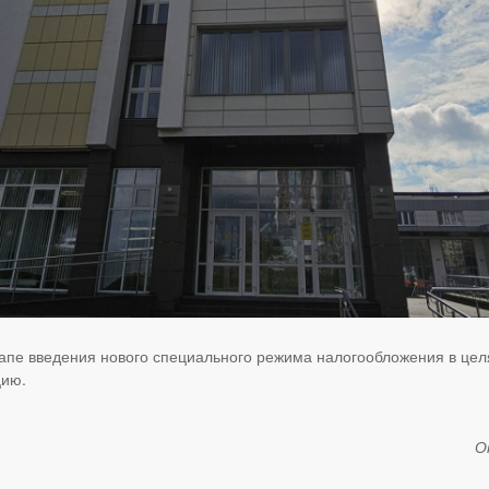
апе введения нового специального режима налогообложения в цел
цию.
О