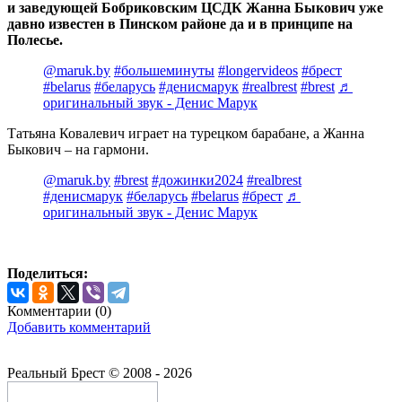
и заведующей Бобриковским ЦСДК Жанна Быкович уже
давно известен в Пинском районе да и в принципе на
Полесье.
@maruk.by
#большеминуты
#longervideos
#брест
#belarus
#беларусь
#денисмарук
#realbrest
#brest
♬
оригинальный звук - Денис Марук
Татьяна Ковалевич играет на турецком барабане, а Жанна
Быкович – на гармони.
@maruk.by
#brest
#дожинки2024
#realbrest
#денисмарук
#беларусь
#belarus
#брест
♬
оригинальный звук - Денис Марук
Поделиться:
Комментарии (
0
)
Добавить комментарий
Реальный Брест © 2008 - 2026