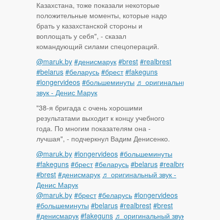
Казахстана, тоже показали некоторые
положительные моменты, которые надо
брать у казахстанской стороны и
воплощать у себя", - сказал
командующий силами спецопераций.
@maruk.by
#денисмарук
#brest
#realbrest
#belarus
#беларусь
#брест
#fakeguns
#longervideos
#большеминуты
♬ оригинальный
звук - Денис Марук
"38-я бригада с очень хорошими
результатами выходит к концу учебного
года. По многим показателям она -
лучшая", - подчеркнул Вадим Денисенко.
@maruk.by
#longervideos
#большеминуты
#fakeguns
#брест
#беларусь
#belarus
#realbrest
#brest
#денисмарук
♬ оригинальный звук -
Денис Марук
@maruk.by
#брест
#беларусь
#longervideos
#большеминуты
#belarus
#realbrest
#brest
#денисмарук
#fakeguns
♬ оригинальный звук -