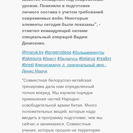
уровни. Поменяли в подготовке
личного состава с учетом требований
современных войн. Некоторые
элементы сегодня были показаны", -
отметил командующий силами
специальный операций Вадим
Денисенко.
@maruk.by
#longervideos
#большеминуты
#fakeguns
#брест
#беларусь
#belarus
#realbrest
#brest
#денисмарук
♬ оригинальный звук -
Денис Марук
"Совместная белорусско-китайская
тренировка дала нам определенный
толчок вперед. Мы изучили порядок
применения частей Народно-
освободительной армии Китая. Много
положительных вещей, которые надо
вводить в программу подготовки, чем мы
сейчас и занимаемся. Совместные
учения, которые прошли на территории