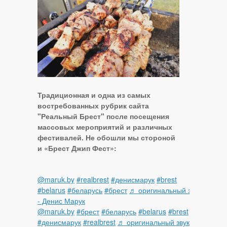
Традиционная и одна из самых
востребованных рубрик сайта
"Реальный Брест" после посещения
массовых мероприятий и различных
фестивалей. Не обошли мы стороной
и «Брест Джип Фест»:
@maruk.by
#realbrest
#денисмарук
#brest
#belarus
#беларусь
#брест
♬ оригинальный звук
- Денис Марук
@maruk.by
#брест
#беларусь
#belarus
#brest
#денисмарук
#realbrest
♬ оригинальный звук -