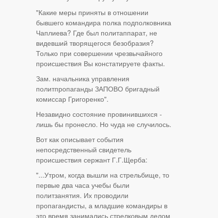
"Какие меры приняты в отношении
бывшего командира полка подполковника
Чаплиева? Где был политаппарат, не
видевший творящегося безобразия?
Только при совершении чрезвычайного
происшествия Вы констатируете факты.
Зам. начальника управления
политпропаганды ЗАПОВО бригадный
комиссар Григоренко".
Незавидно состояние провинившихся -
лишь бы пронесло. Но чуда не случилось.
Вот как описывает события
непосредственный свидетель
происшествия сержант Г.Г.Щерба:
"...Утром, когда вышли на стрельбище, то
первые два часа учебы были
политзанятия. Их проводили
пропагандисты, а младшие командиры в
это время занимались стрелковым делом