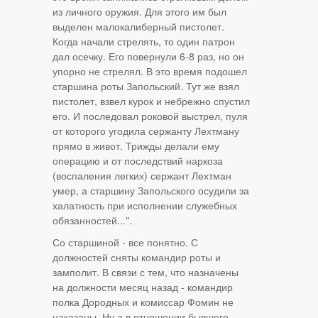
из личного оружия. Для этого им был
выделен малокалиберный пистолет.
Когда начали стрелять, то один патрон
дал осечку. Его повернули 6-8 раз, но он
упорно не стрелял. В это время подошел
старшина роты Запольский. Тут же взял
пистолет, взвел курок и небрежно спустил
его. И последовал роковой выстрел, пуля
от которого угодила сержанту Лехтману
прямо в живот. Трижды делали ему
операцию и от последствий наркоза
(воспаления легких) сержант Лехтман
умер, а старшину Запольского осудили за
халатность при исполнении служебных
обязанностей...".
Со старшиной - все понятно. С
должностей сняты командир роты и
замполит. В связи с тем, что назначены
на должности месяц назад - командир
полка Дородных и комиссар Фомин не
наказаны. Ну а в отношении бывшего