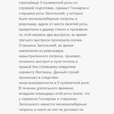
стрельбище 3 пулеметной роты по
строевой подготовке, сержант Гончаров и
старшина роты Запольский, у которых
были мелкокалиберные патроны и
револьвер, вдали от места занятий роты,
прикрепили к дереву стекло и произвели
по этой мишени два выстрела, во время
третьего выстрела произошла осечка.
Старшина Запольский, во время
извлечения из револьвера
невыстреленного патрона, произвел
нечаянно выстрел и пуля попала в
правый бок стоявшему невдалеке
сержанту Лехтману. Данный случай
произошел в следствии
неорганизованности в 3 пулеметной роте.
В течении длительного времени,
младшие командиры этой роты знали, что
у сержанта Гончарова и старшины
Запольского имеются мелкокалиберные
патроны и никто из них не доложил ни