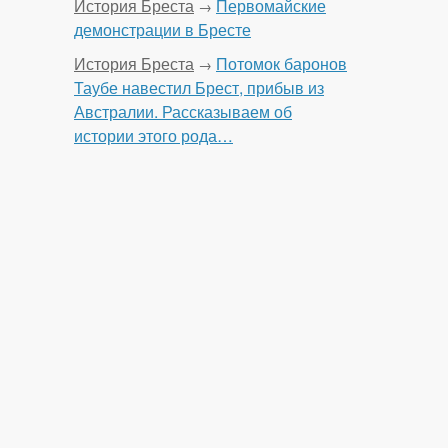
История Бреста
Первомайские
→
демонстрации в Бресте
История Бреста
Потомок баронов
→
Таубе навестил Брест, прибыв из
Австралии. Рассказываем об
истории этого рода…