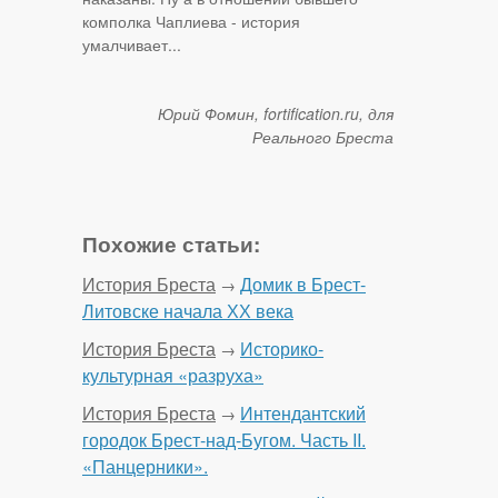
комполка Чаплиева - история
умалчивает...
Юрий Фомин, fortification.ru, для
Реального Бреста
Похожие статьи:
История Бреста
Домик в Брест-
→
Литовске начала ХХ века
История Бреста
Историко-
→
культурная «разруха»
История Бреста
Интендантский
→
городок Брест-над-Бугом. Часть II.
«Панцерники».