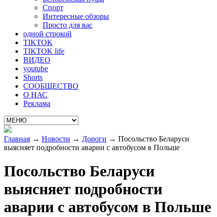
Спорт
Интересные обзоры
Просто для вас
одной строкой
TIKTOK
TIKTOK life
ВИДЕО
youtube
Shorts
СООБЩЕСТВО
О НАС
Реклама
Главная
→
Новости
→
Дороги
→
Посольство Беларуси
выясняет подробности аварии с автобусом в Польше
Посольство Беларуси
выясняет подробности
аварии с автобусом в Польше