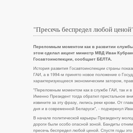
"Пресечь беспредел любой ценой"
Переломным моментом как в развитии службы 
этом сделал акцент министр МВД Иван Кубрак
Госавтоинспекции, сообщает БЕЛТА.
История развития Госавтоинспекции страны показ
ГАИ, а в 1994-м принято новое положение о Госу
характеризующееся экономическим затором, прав
"Переломным моментом как в службе ГАИ, так и в
Именно Президент тогда обратил пристальное вни
извините за эту фразу, лились реки крови. От гл
дня и в современной Беларуси", - подчеркнул Ива
В начале политической карьеры Президенту молод
дороги были особо опасной зоной. Бандиты отним
пресечь беспредел любой ценой. Спустя годы эт