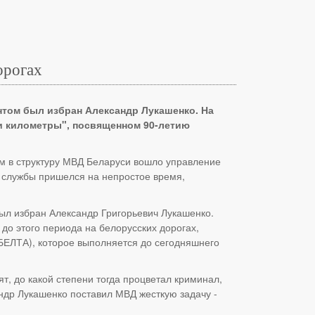
орогах
нтом был избран Александр Лукашенко. На
и километры", посвященном 90-летию
-м в структуру МВД Беларуси вошло управление
й службы пришелся на непростое время,
был избран Александр Григорьевич Лукашенко.
до этого периода на белорусских дорогах,
. БЕЛТА), которое выполняется до сегодняшнего
, до какой степени тогда процветал криминал,
ндр Лукашенко поставил МВД жесткую задачу -