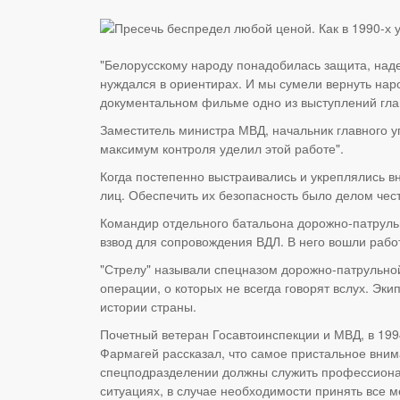
"Белорусскому народу понадобилась защита, наде
нуждался в ориентирах. И мы сумели вернуть наро
документальном фильме одно из выступлений гла
Заместитель министра МВД, начальник главного у
максимум контроля уделил этой работе".
Когда постепенно выстраивались и укреплялись в
лиц. Обеспечить их безопасность было делом чес
Командир отдельного батальона дорожно-патруль
взвод для сопровождения ВДЛ. В него вошли работ
"Стрелу" называли спецназом дорожно-патрульной
операции, о которых не всегда говорят вслух. Эк
истории страны.
Почетный ветеран Госавтоинспекции и МВД, в 199
Фармагей рассказал, что самое пристальное вним
спецподразделении должны служить профессионал
ситуациях, в случае необходимости принять все ме