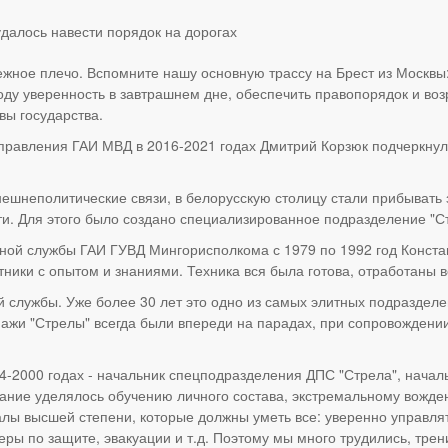
жное плечо. Вспомните нашу основную трассу на Брест из Москвы:
ду уверенность в завтрашнем дне, обеспечить правопорядок и возр
вы государства.
правления ГАИ МВД в 2016-2021 годах Дмитрий Корзюк подчеркнул:
нешнеполитические связи, в белорусскую столицу стали прибывать
ти. Для этого было создано специализированное подразделение "С
ной службы ГАИ ГУВД Мингорисполкома с 1979 по 1992 год Констан
ники с опытом и знаниями. Техника вся была готова, отработаны в
 службы. Уже более 30 лет это одно из самых элитных подразделе
ипажи "Стрелы" всегда были впереди на парадах, при сопровожден
4-2000 годах - начальник спецподразделения ДПС "Стрела", начал
ание уделялось обучению личного состава, экстремальному вожден
ы высшей степени, которые должны уметь все: уверенно управлять
ры по защите, эвакуации и т.д. Поэтому мы много трудились, трени