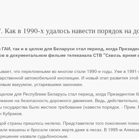
. Как в 1990-х удалось навести порядок на д
ГАИ, так и в целом для Беларуси стал период, когда Президе
ов в документальном фильме телеканала СТВ "Сквозь время 
ывает, что переломными во многом стали 1990-е годы. Уже в 1991
дарственной автомобильной инспекции. И новый этап развития это
овым вакуумом, устаревшими законами.
 целом для Республики Беларусь стал период, когда Президентом 
мание на безопасность дорожного движения. Ведь, действительно, 
авы государства было жесткое требование (навести порядок. - Прим
н Кубраков.
ой страны пришлось нелегко. Представители того поколения помнят
али машины и бросали своих жертв даже в лесах. В 1995-м Алекса
о решение назвали судьбоносным.