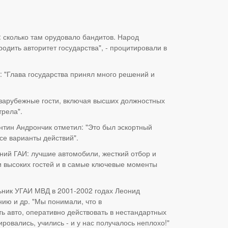
 сколько там орудовало бандитов. Народ
одить авторитет государства", - процитировали в
 "Глава государства принял много решений и
 зарубежные гости, включая высших должностных
трела".
тин Андрончик отметил: "Это был эскортный
се варианты действий".
ний ГАИ: лучшие автомобили, жесткий отбор и
ии высоких гостей и в самые ключевые моменты
ьник УГАИ МВД в 2001-2002 годах Леонид
ию и др. "Мы понимали, что в
 авто, оперативно действовать в нестандартных
ровались, учились - и у нас получалось неплохо!"